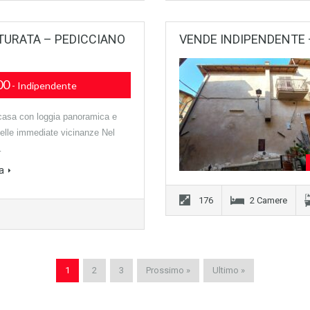
TURATA – PEDICCIANO
VENDE INDIPENDENTE
00
- Indipendente
casa con loggia panoramica e
nelle immediate vicinanze Nel
…
a
176
2 Camere
1
2
3
Prossimo »
Ultimo »