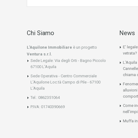
Chi Siamo
News
E’ legal
L'Aquilone Immobiliare
è un progetto
vetrata?
Ventura s.r.l.
Sede Legale: Via degli Orti - Bagno Piccolo
L’Aquila
67100 L'Aquila
Cannelle
chiama 
Sede Operativa - Centro Commerciale
L'Aquilone Loc.tà Campo di Pile - 67100
Fenomeni
L'Aquila
alluvio
comport
Tel.: 0862351064
Come ind
P.IVA: 01740390669
nell’imp
Muffa in 