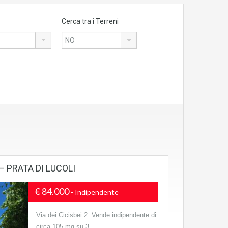
Cerca tra i Terreni
 PRATA DI LUCOLI
€ 84.000
- Indipendente
Via dei Cicisbei 2. Vende indipendente di
circa 105 mq su 3…