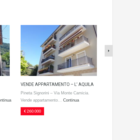
VENDE APPARTAMENTO – L’ AQUILA
VENDE CASA IN
RISTRUTTURATA 
Pineta Signorini – Via Monte Camicia.
FAGNANO ALTO
ntinua
Vende appartamento…
Continua
Piccola casa con 
€ 260.000
terreno nelle…
Co
€ 27.000