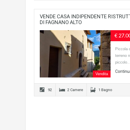
VENDE CASA INDIPENDENTE RISTRUT
DI FAGNANO ALTO
€ 27.0
Piccola 
terreno 
piccolo
Continu
Vendita
92
2 Camere
1 Bagno