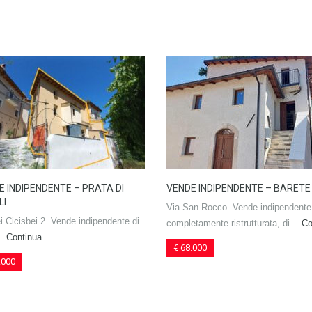
E INDIPENDENTE – PRATA DI
VENDE INDIPENDENTE – BARETE
LI
Via San Rocco. Vende indipendente
i Cicisbei 2. Vende indipendente di
completamente ristrutturata, di…
Co
a…
Continua
€ 68.000
.000