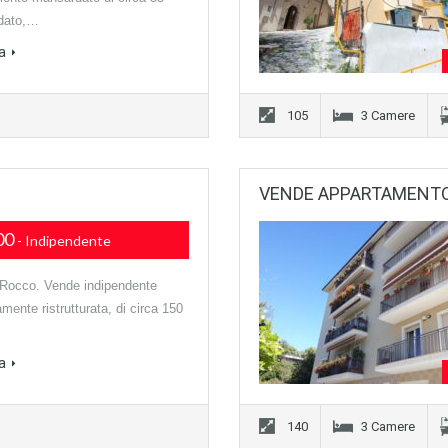
edato,…
a
105
3 Camere
VENDE APPARTAMENTO 
00
- Indipendente
Rocco. Vende indipendente
mente ristrutturata, di circa 150
a
140
3 Camere