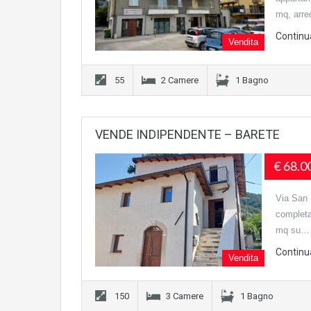
mq, arr
Continu
Vendita
55
2 Camere
1 Bagno
VENDE INDIPENDENTE – BARETE
€ 68.0
Via San 
completa
mq su…
Continu
Vendita
150
3 Camere
1 Bagno