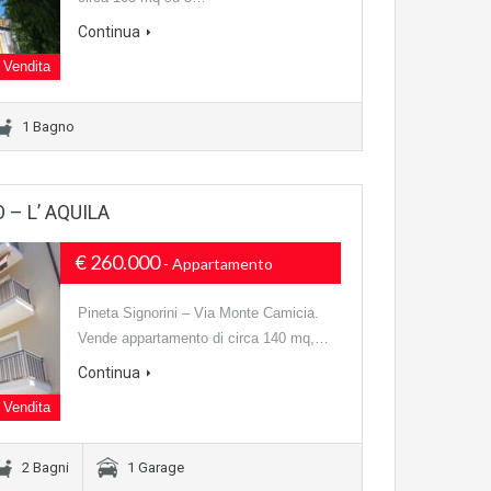
Continua
Vendita
1 Bagno
– L’ AQUILA
€ 260.000
- Appartamento
Pineta Signorini – Via Monte Camicia.
Vende appartamento di circa 140 mq,…
Continua
Vendita
2 Bagni
1 Garage