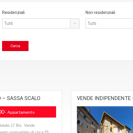
Residenziali
Non residenziali
 – SASSA SCALO
VENDE INDIPENDENTE –
00
- Appartamento
tatale 17 Bis. Vende
ento mansardato di circa 55