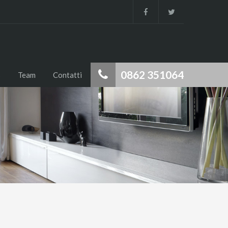
0862 351064
s
Team
Contatti