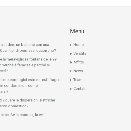
Menu
e chiudere un balcone con una
Home
 Quali tipi di permessi occorrono?
Vendita
 e la meravigliosa fontana delle 99
Affitto
: perché è famosa e perché si
così?
News
 meteorologici estremi: nubifragi e
Team
ni in condominio… come
Contatti
arsi?
ividuare le dispersioni elettriche
ianto domestico?
casa: Se la conosci, la eviti!