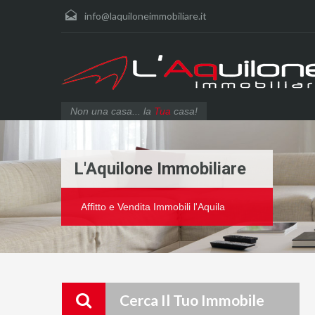
info@laquiloneimmobiliare.it
Non una casa... la
Tua
casa!
L'Aquilone Immobiliare
Affitto e Vendita Immobili l'Aquila
Cerca Il Tuo Immobile