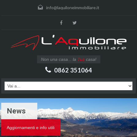
info@laquiloneimmobiliare.it
Non una casa... la
Tua
casa!
0862 351064
News
Aggiornamenti e info utili