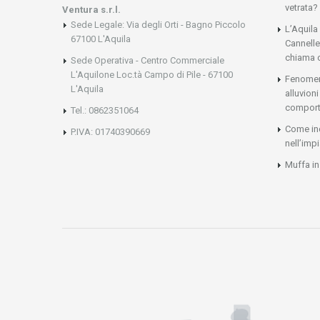
vetrata?
Ventura s.r.l.
Sede Legale: Via degli Orti - Bagno Piccolo
L’Aquila
67100 L'Aquila
Cannelle
chiama 
Sede Operativa - Centro Commerciale
L'Aquilone Loc.tà Campo di Pile - 67100
Fenomeni
L'Aquila
alluvio
comport
Tel.: 0862351064
Come ind
P.IVA: 01740390669
nell’imp
Muffa in 