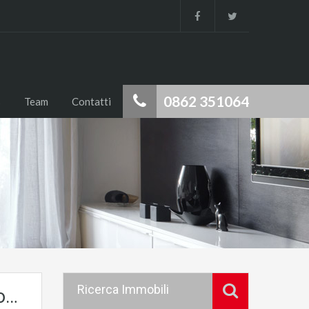
0862 351064
s
Team
Contatti
Ricerca Immobili
io…