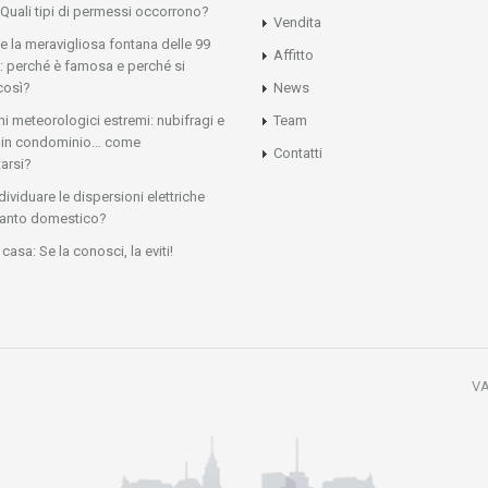
 Quali tipi di permessi occorrono?
Vendita
 e la meravigliosa fontana delle 99
Affitto
: perché è famosa e perché si
così?
News
 meteorologici estremi: nubifragi e
Team
ni in condominio… come
Contatti
arsi?
ividuare le dispersioni elettriche
ianto domestico?
casa: Se la conosci, la eviti!
VA