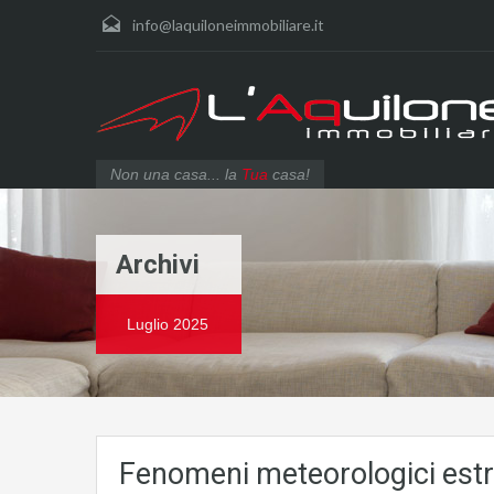
info@laquiloneimmobiliare.it
Non una casa... la
Tua
casa!
Archivi
Luglio 2025
Fenomeni meteorologici estre