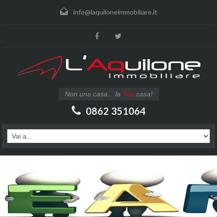
info@laquiloneimmobiliare.it
Non una casa... la
Tua
casa!
0862 351064