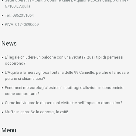
Sede Operativa - Centro Commerciale L'Aquilone Loc.tà Campo di Pile -
67100 L'Aquila
Tel.: 0862351064
P.IVA: 01740390669
News
E’ legale chiudere un balcone con una vetrata? Quali tipi di permessi
occorrono?
L’Aquila e la meravigliosa fontana delle 99 Cannelle: perché è famosa e
perché si chiama così?
Fenomeni meteorologici estremi: nubifragi e alluvioni in condominio…
come comportarsi?
Come individuare le dispersioni elettriche nell’impianto domestico?
Muffa in casa: Se la conosci, la eviti!
Menu