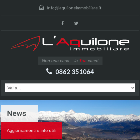
info@laquiloneimmobiliare.it
Non una casa... la
Tua
casa!
0862 351064
News
Aggiornamenti e info utili