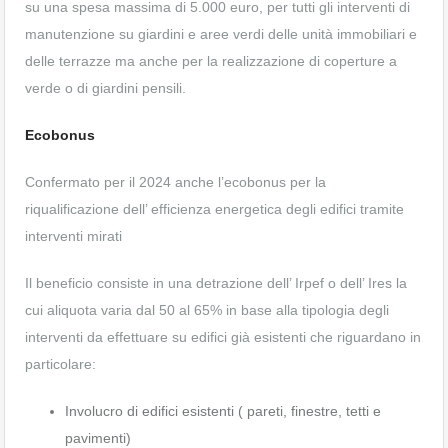
su una spesa massima di 5.000 euro, per tutti gli interventi di
manutenzione su giardini e aree verdi delle unità immobiliari e
delle terrazze ma anche per la realizzazione di coperture a
verde o di giardini pensili.
Ecobonus
Confermato per il 2024 anche l’ecobonus per la
riqualificazione dell’ efficienza energetica degli edifici tramite
interventi mirati
Il beneficio consiste in una detrazione dell’ Irpef o dell’ Ires la
cui aliquota varia dal 50 al 65% in base alla tipologia degli
interventi da effettuare su edifici già esistenti che riguardano in
particolare:
Involucro di edifici esistenti ( pareti, finestre, tetti e
pavimenti)