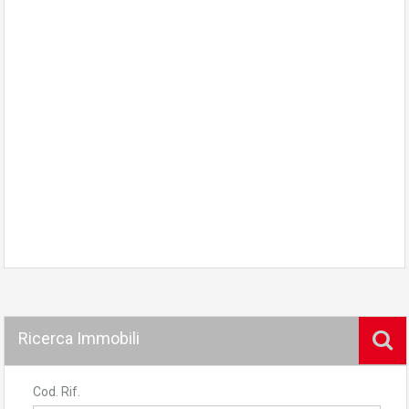
Ricerca Immobili
Cod. Rif.