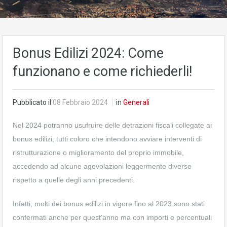
Bonus Edilizi 2024: Come
funzionano e come richiederli!
Pubblicato il
08 Febbraio 2024
in
Generali
Nel 2024 potranno usufruire delle detrazioni fiscali collegate ai
bonus edilizi, tutti coloro che intendono avviare interventi di
ristrutturazione o miglioramento del proprio immobile,
accedendo ad alcune agevolazioni leggermente diverse
rispetto a quelle degli anni precedenti.
Infatti, molti dei bonus edilizi in vigore fino al 2023 sono stati
confermati anche per quest’anno ma con importi e percentuali