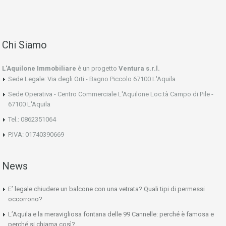
Chi Siamo
L'Aquilone Immobiliare
è un progetto
Ventura s.r.l.
Sede Legale: Via degli Orti - Bagno Piccolo 67100 L'Aquila
Sede Operativa - Centro Commerciale L'Aquilone Loc.tà Campo di Pile -
67100 L'Aquila
Tel.: 0862351064
P.IVA: 01740390669
News
E’ legale chiudere un balcone con una vetrata? Quali tipi di permessi
occorrono?
L’Aquila e la meravigliosa fontana delle 99 Cannelle: perché è famosa e
perché si chiama così?