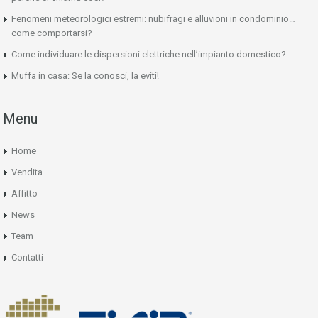
Fenomeni meteorologici estremi: nubifragi e alluvioni in condominio…
come comportarsi?
Come individuare le dispersioni elettriche nell’impianto domestico?
Muffa in casa: Se la conosci, la eviti!
Menu
Home
Vendita
Affitto
News
Team
Contatti