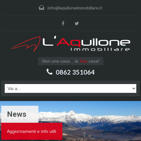
info@laquiloneimmobiliare.it
Non una casa... la
Tua
casa!
0862 351064
News
Aggiornamenti e info utili