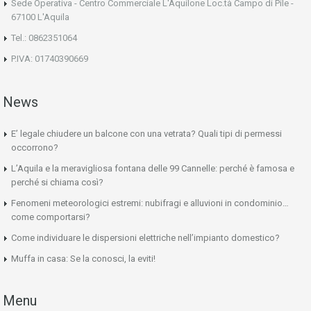
Sede Operativa - Centro Commerciale L'Aquilone Loc.tà Campo di Pile -
67100 L'Aquila
Tel.: 0862351064
P.IVA: 01740390669
News
E’ legale chiudere un balcone con una vetrata? Quali tipi di permessi
occorrono?
L’Aquila e la meravigliosa fontana delle 99 Cannelle: perché è famosa e
perché si chiama così?
Fenomeni meteorologici estremi: nubifragi e alluvioni in condominio…
come comportarsi?
Come individuare le dispersioni elettriche nell’impianto domestico?
Muffa in casa: Se la conosci, la eviti!
Menu