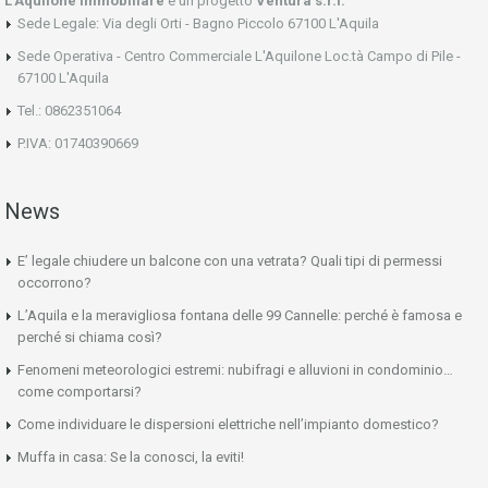
L'Aquilone Immobiliare
è un progetto
Ventura s.r.l.
Sede Legale: Via degli Orti - Bagno Piccolo 67100 L'Aquila
Sede Operativa - Centro Commerciale L'Aquilone Loc.tà Campo di Pile -
67100 L'Aquila
Tel.: 0862351064
P.IVA: 01740390669
News
E’ legale chiudere un balcone con una vetrata? Quali tipi di permessi
occorrono?
L’Aquila e la meravigliosa fontana delle 99 Cannelle: perché è famosa e
perché si chiama così?
Fenomeni meteorologici estremi: nubifragi e alluvioni in condominio…
come comportarsi?
Come individuare le dispersioni elettriche nell’impianto domestico?
Muffa in casa: Se la conosci, la eviti!