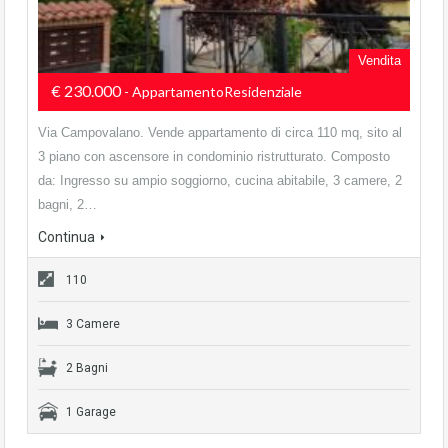
Vendita
€ 230.000
- AppartamentoResidenziale
Via Campovalano. Vende appartamento di circa 110 mq, sito al
3 piano con ascensore in condominio ristrutturato. Composto
da: Ingresso su ampio soggiorno, cucina abitabile, 3 camere, 2
bagni, 2…
Continua
110
3 Camere
2 Bagni
1 Garage