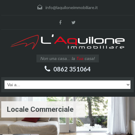
info@laquiloneimmobiliare.it
Non una casa... la
Tua
casa!
0862 351064
Locale Commerciale