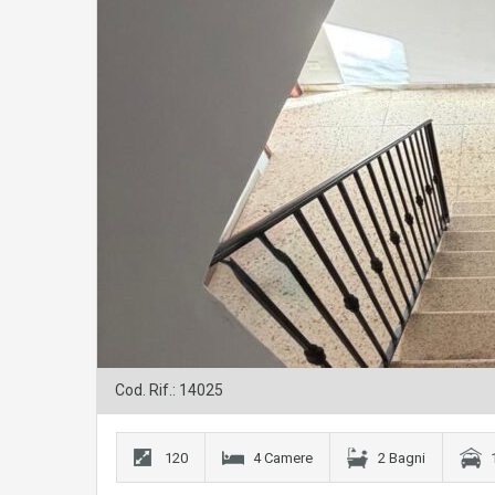
Cod. Rif.: 14025
120
4 Camere
2 Bagni