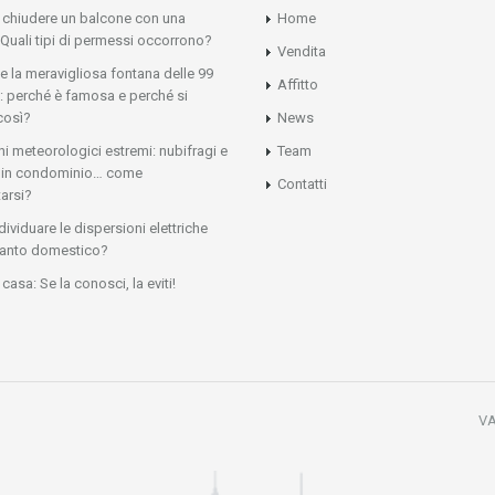
e chiudere un balcone con una
Home
 Quali tipi di permessi occorrono?
Vendita
 e la meravigliosa fontana delle 99
Affitto
: perché è famosa e perché si
così?
News
 meteorologici estremi: nubifragi e
Team
ni in condominio… come
Contatti
arsi?
ividuare le dispersioni elettriche
ianto domestico?
casa: Se la conosci, la eviti!
VA