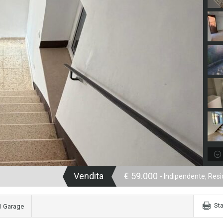
Vendita
€ 59.000
- Indipendente, Res
St
1 Garage