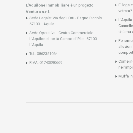
E’ legal
L'Aquilone Immobiliare
è un progetto
vetrata?
Ventura s.r.l.
Sede Legale: Via degli Orti - Bagno Piccolo
L’Aquila
67100 L'Aquila
Cannelle
chiama 
Sede Operativa - Centro Commerciale
L'Aquilone Loc.tà Campo di Pile - 67100
Fenomeni
L'Aquila
alluvio
comport
Tel.: 0862351064
Come ind
P.IVA: 01740390669
nell’imp
Muffa in 