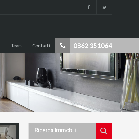
0862 351064
s
Team
Contatti
Ricerca Immobili