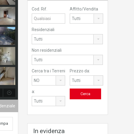
Cod. Rif.
Affitto/Vendita
Residenziali
Non residenziali
Cerca tra i Terreni
Prezzo da:
a:
idenziale
ampa
In evidenza