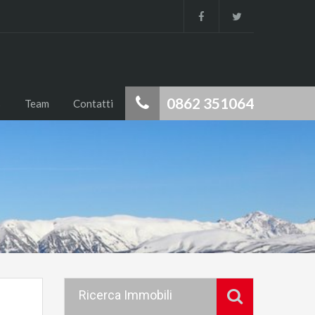
0862 351064
s
Team
Contatti
Ricerca Immobili