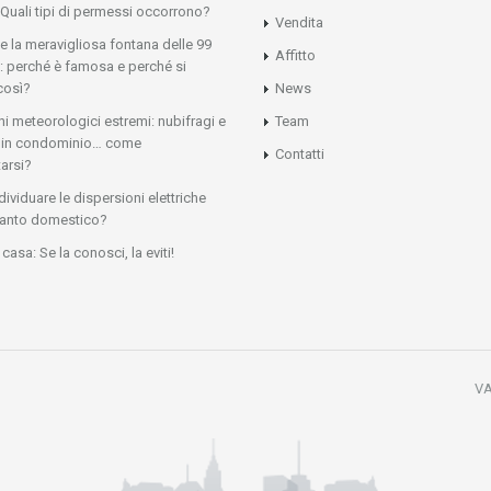
 Quali tipi di permessi occorrono?
Vendita
 e la meravigliosa fontana delle 99
Affitto
: perché è famosa e perché si
così?
News
 meteorologici estremi: nubifragi e
Team
ni in condominio… come
Contatti
arsi?
ividuare le dispersioni elettriche
ianto domestico?
casa: Se la conosci, la eviti!
VA