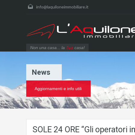
info@laquiloneimmobiliare.it
Non una casa... la
Tua
casa!
News
Aggiornamenti e info utili
SOLE 24 ORE “Gli operatori in