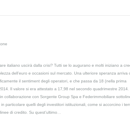
ttone
are italiano uscirà dalla crisi? Tutti se lo augurano e molti iniziano a cre
ebolezza dell’euro e occasioni sul mercato. Una ulteriore speranza arriva 
aficamente il sentiment degli operatori, e che passa da 18 (nella prima
2014. Il valore si era attestato a 17,98 nel secondo quadrimestre 2014.
ma in collaborazione con Sorgente Group Spa e Federimmobiliare sottoli
particolare quelli degli investitori istituzionali, come si accorcino i tem
 linee di credito. Su quest’ultimo…