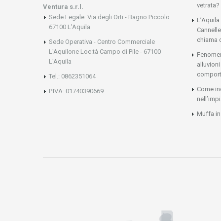
vetrata?
Ventura s.r.l.
Sede Legale: Via degli Orti - Bagno Piccolo
L’Aquila
67100 L'Aquila
Cannelle
chiama 
Sede Operativa - Centro Commerciale
L'Aquilone Loc.tà Campo di Pile - 67100
Fenomeni
L'Aquila
alluvio
comport
Tel.: 0862351064
Come ind
P.IVA: 01740390669
nell’imp
Muffa in 